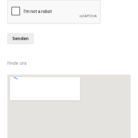
h
r
i
c
h
t
Senden
*
Finde uns